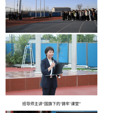
班导师主讲“国旗下的‘铸牢’课堂”