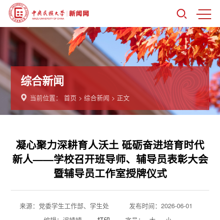
综合新闻
当前位置：
首页
>
综合新闻
> 正文
凝心聚力深耕育人沃土 砥砺奋进培育时代
新人——学校召开班导师、辅导员表彰大会
暨辅导员工作室授牌仪式
来源：党委学生工作部、学生处
发布时间：2026-06-01
编辑：迟婧婧
打印
字号：
大
小