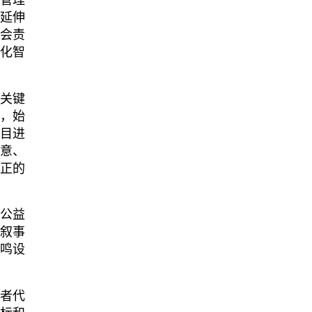
堂延伸
社会责
优化智
心关键
台，始
项目进
创意、
真正的
公益
、叙事
共鸣设
者代