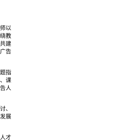
教师以
围绕教
源共建
于广告
专题指
资、课
告人
讨、
合发展
化人才