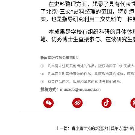
在史料整理方面，辑录了具有代表
了北京
“三交”史料整理的范围，特别
实，也是指导研究利用三交史料的一种
本成果是学校有组织科研的具体体
笔、优秀博士生直接参与、在读研究生
新闻网版权与免责声明：
① 凡本网未注明其他出处的作品，版权均属于中央民族大
② 凡本网注明其他来源的作品，均转载自其它媒体，转载
③ 有关作品内容、版权和其它问题请与我们联系。
投稿方式：mucxcb@muc.edu.cn
上一篇：
肖小勇主持的新疆喀什莫尔寺遗址的考