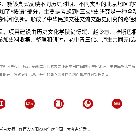
性、能够真实反映不同历史时期、不同类型的北京地区的
添加了“按语”部分，主要是考虑到“三交”史研究是一种
尝试和创新。形成了中华民族交往交流交融史研究的路径
现，项目建设由历史文化学院尚衍斌、赵令志、哈斯巴
参加史料收集、整理和研讨，老中青三代、师生共同完成
学新闻中心，转载、摘编或以其它方式使用本网作品的应注明“来源：中央民族大学新
目的在于传递更多信息，并不代表本网赞同其观点和对其真实性负责。
古发掘工作再次入围2024年度全国十大考古新发...