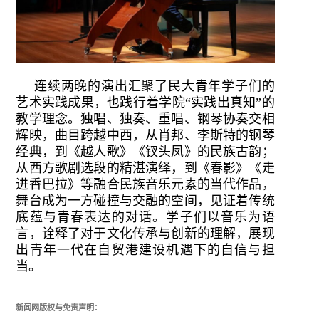
连续两晚的演出汇聚了民大青年学子们的
艺术实践成果，也践行着学院“实践出真知”的
教学理念。独唱、独奏、重唱、钢琴
协奏交
相
辉映，曲目跨越中西，从肖邦、李斯特的钢琴
经典，到《越人歌》《钗头凤》的民族古韵；
从西方歌剧选段的精湛演绎，到《春影》《走
进香巴拉》等融合民族音乐元素的当代作品，
舞台成为一方碰撞与交融的空间，见证着传统
底蕴与青春表达的对话。学子们以音乐为语
言，诠释了对于文化传承与创新的理解，展现
出青年一代在自贸港建设机遇下的自信与担
当。
新闻网版权与免责声明：