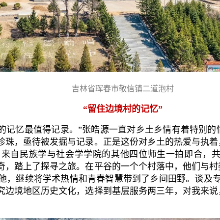
吉林省珲春市敬信镇二道泡村
“留住边境村的记忆”
的记忆最值得记录。”张皓源一直对乡土乡情有着特别的
珍珠，亟待被发掘与记录。正是这份对乡土的热爱与执着
来自民族学与社会学学院的其他四位师生一拍即合，共同
奇，踏上了探寻之旅。在平谷的一个个村落中，他们与村
他，继续将学术热情和青春智慧带到了乡间田野。谈及专
究边境地区历史文化，选择到基层服务两三年，对我来说