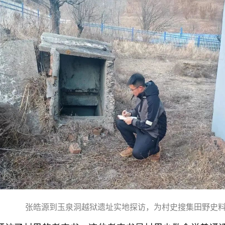
张皓源到玉泉洞越狱遗址实地探访，为村史搜集田野史