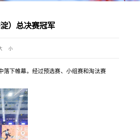
海淀）总决赛冠军
大
小
附中落下帷幕。经过预选赛、小组赛和淘汰赛