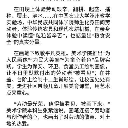
在田埂上体验劳动艰辛。翻耕、起垄、播
种、覆土、浇水……在中国农业大学涿州教学
实验场，中华民族共同体学院师生化身田间劳
动者，体验传统农具和现代农耕机械，在亲身
体验中读懂“粒粒皆辛苦”，也掂量出“粮食安
全”的真实分量。
在画笔下致敬平凡英雄。美术学院推出“为
人民画像”“为民大美颜”“为童心着色”品牌实
践。学生为保安、环卫、食堂员工绘制画像，
让平日里默默付出的劳动者“被看见”；在井
盖、台阶上绘制十二生肖彩绘，让校园处处有
美；走进社区带领儿童开展美育课堂，用艺术
点亮童心。
“劳动最光荣，值得被看见、被画下来。”
美术学院本科生张紫涵说。画笔连接了劳动者
与创作者的心，也画出了对劳动的敬意、对土
地的热爱。