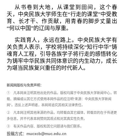
从书卷到大地，从课堂到田间，这个春
天，中央民族大学师生在“行走的课堂”中受教
育、长才干、作贡献，用青春的脚步丈量出
“何以中国”的辽阔与厚重。
实践育人，永远在路上。中央民族大学有
关负责人表示，学校将持续深化“知行中华”铸
魂育人工程，引导各族学子将行走的感悟转化
为铸牢中华民族共同体意识的内生动力，成长
为堪当民族复兴重任的时代新人。
新闻网版权与免责声明：
① 凡本网未注明其他出处的作品，版权均属于中央民族大学新闻中心，转
载、摘编或以其它方式使用本网作品的应注明“来源：中央民族大学新闻
网”。违反上述声明者，本网将追究其相关法律责任。
② 凡本网注明其他来源的作品，均转载自其它媒体，转载目的在于传递更
多信息，并不代表本网赞同其观点和对其真实性负责。
③ 有关作品内容、版权和其它问题请与我们联系。
投稿方式：mucxcb@muc.edu.cn