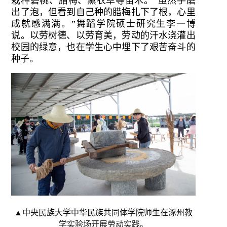
栽种碧桃、腊梅、薰衣草等苗木。“虽然手磨
出了泡，但看到自己种的腊梅扎下了根，心里
成就感满满。”舞蹈学院硕士研究生李一博
说。以劳树德、以劳育美，劳动的汗水浇灌出
校园的绿意，也在学生心中埋下了艰苦奋斗的
种子。
▲中央民族大学中华民族共同体学院师生在涿州教
学实验场开展劳动实践。