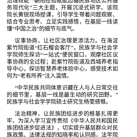
治理效能”“朝阳经验赋能边疆民族地区公共服
务现代化”三大主题，开展沉浸式研学。该院
院长黄锐现场授课，引导学生带着问题观察、
结合专业思考、立足实践感悟，在基层一线读
懂“中国之治”的细节与底气。
议事协商，让社区治理更添活力。在海淀
紫竹院街道“红石榴会客厅”，民族学与社会学
学院师生探访“一站式”便民窗口，观摩社区议
事协商的全过程；赴紫竹院街道及西城养老指
导中心，探访智慧养老体验中心，感受技术如
何为“老有所养”注入温情。
“中华民族共同体意识藏在人与人日常交往
的细节里，基层一线是最生动的研究田野。”
民族学与社会学学院硕士研究生杨雯感慨。
法治精神，让民族团结进步的根基扎得更
牢。为深入学习宣传贯彻《中华人民共和国民
族团结进步促进法》，切实提升基层群众对民
族政策、法律法规的知晓率和认同感，法学院