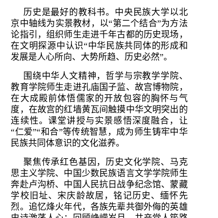
历史是最好的教科书。中央民族大学以北
京中轴线为实景教材，以“第二个结合”为方法
论指引，组织师生走进千年古都的历史现场，
在文明探源中认识“中华民族共同体的形成和
发展是人心所向、大势所趋、历史必然”。
围绕中华人文精神，哲学与宗教学学院、
教育学院师生走进孔庙国子监、故宫博物院，
在大成殿前体悟儒家的开放包容的胸怀与气
度，在故宫的红墙黄瓦间触摸中华文明突出的
连续性。课堂讲授与实景感悟深度融合，让
“仁爱”“和合”等传统智慧，成为师生铸牢中华
民族共同体意识的文化滋养。
聚焦传承红色基因，历史文化学院、马克
思主义学院、中国少数民族语言文学学院师生
奔赴卢沟桥、中国人民抗日战争纪念馆、蒙藏
学校旧址、宋庆龄故居，铭记历史、缅怀先
烈。追忆烽火年代，各族先辈共御外侮的英雄