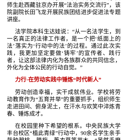
师生赴西藏驻京办开展“法治实务交流行”，该
院副院长田飞龙开展民族团结进步促进法专题
讲座。
法学院本科生达娃说：“从一名法学生，到
一名真正的法律工作者，是一个把‘纸面上的
法’落实为‘行动中的法’的过程。通过此次实
践，我更加坚定要做‘铸牢’的宣传者、践行
者，让这部法律内化为各族群众的共同信念，
外化为全体公民的行动自觉。”
力行·在劳动实践中锤炼“时代新人”
劳动创造幸福，实干成就伟业。学校将劳
动教育作为“五育并举”的重要抓手，组织师生
走进田间、俯身泥土，在汗水与欢笑中淬炼青
春、锤炼成才。
在校园里种下希望的根系。中央民族大学
丰台校区“植此青绿”行动中，90余名学生亲手