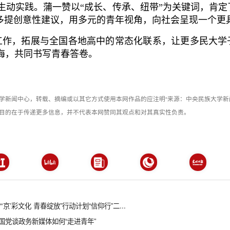
生动实践。蒲一赞以“成长、传承、纽带”为关键词，肯
，多提创意性建议，用多元的青年视角，向社会呈现一个更
作，拓展与全国各地高中的常态化联系，让更多民大学子
海，共同书写青春答卷。
学新闻中心，转载、摘编或以其它方式使用本网作品的应注明“来源：中央民族大学新
目的在于传递更多信息，并不代表本网赞同其观点和对其真实性负责。
京’彩文化 青春绽放”行动计划“信仰行”二...
国党谈政务新媒体如何“走进青年”