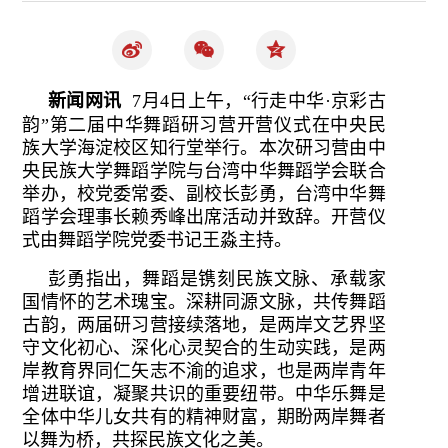
新闻网讯
7月4日上午，“行走中华·京彩古
韵”第二届中华舞蹈研习营开营仪式在中央民
族大学海淀校区知行堂举行。本次研习营由中
央民族大学舞蹈学院与台湾中华舞蹈学会联合
举办，校党委常委、副校长彭勇，台湾中华舞
蹈学会理事长赖秀峰出席活动并致辞。开营仪
式由舞蹈学院党委书记王淼主持。
彭勇指出，舞蹈是镌刻民族文脉、承载家
国情怀的艺术瑰宝。深耕同源文脉，共传舞蹈
古韵，两届研习营接续落地，是两岸文艺界坚
守文化初心、深化心灵契合的生动实践，是两
岸教育界同仁矢志不渝的追求，也是两岸青年
增进联谊，凝聚共识的重要纽带。中华乐舞是
全体中华儿女共有的精神财富，期盼两岸舞者
以舞为桥，共探民族文化之美。