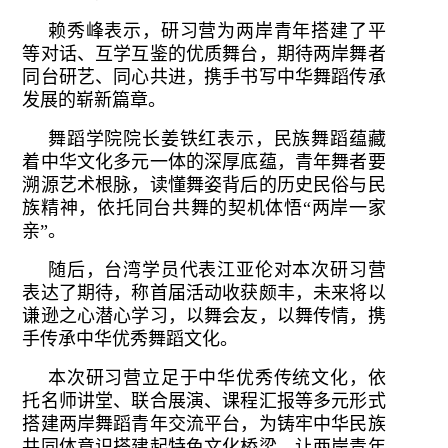
赖秀峰表示，研习营为两岸青年搭建了平
等对话、互学互鉴的优质舞台，期待两岸舞者
同台研艺、同心共进，携手书写中华舞蹈传承
发展的崭新篇章。
舞蹈学院院长姜铁红表示，民族舞蹈蕴藏
着中华文化多元一体的深厚底蕴，青年舞者要
溯源艺术根脉，读懂舞姿背后的历史民俗与民
族精神，依托同台共舞的契机体悟“两岸一家
亲”。
随后，台湾学员代表江亚伦对本次研习营
表达了期待，称首届活动收获颇丰，未来将以
谦逊之心潜心学习，以舞会友，以舞传情，携
手传承中华优秀舞蹈文化。
本次研习营立足于中华优秀传统文化，依
托名师讲堂、联合展演、课程汇报等多元形式
搭建两岸舞蹈青年交流平台，为铸牢中华民族
共同体意识搭建起特色文化桥梁，让两岸青年