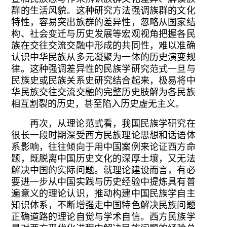
群的生活风貌。这种研究方法强调族群的文化
特性，容易突出族群的差异性，忽略从国家结
构、社会变迁与历史发展等宏观视角把握各民
族在交往交流交融中形成的共同性，难以准确
认识中华民族从多元凝聚为一体的历史演变规
律。这种强调差异性的民族学研究范式一旦与
民族史或民族关系史研究结合起来，极易将中
华民族交往交流交融的完整历史肢解为各民族
相互割裂的历史，甚至陷入历史虚无主义。
再次，从理论范式看，我国民族学研究在
很长一段时期深受西方民族理论思想和话语体
系影响，往往倾向于用中国案例来论证西方命
题，既脱离中国历史文化的深厚土壤，又无法
解决中国的实际问题。就理论建设而言，有必
要进一步从中国实践与历史经验中提炼具有普
遍意义的理论认识，推动构建中国民族学自主
知识体系，不断增强走中国特色解决民族问题
正确道路的理论自觉与学术自信。西方民族学