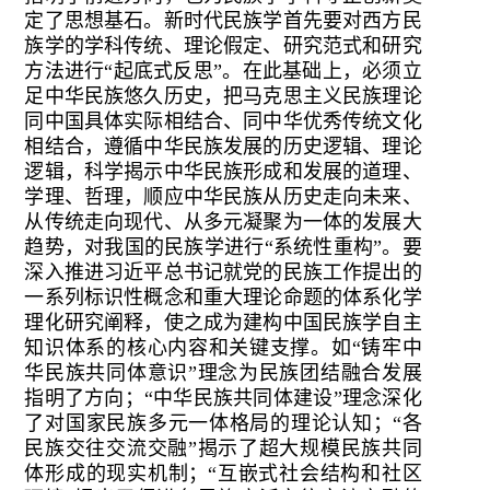
定了思想基石。新时代民族学首先要对西方民
族学的学科传统、理论假定、研究范式和研究
方法进行“起底式反思”。在此基础上，必须立
足中华民族悠久历史，把马克思主义民族理论
同中国具体实际相结合、同中华优秀传统文化
相结合，遵循中华民族发展的历史逻辑、理论
逻辑，科学揭示中华民族形成和发展的道理、
学理、哲理，顺应中华民族从历史走向未来、
从传统走向现代、从多元凝聚为一体的发展大
趋势，对我国的民族学进行“系统性重构”。要
深入推进习近平总书记就党的民族工作提出的
一系列标识性概念和重大理论命题的体系化学
理化研究阐释，使之成为建构中国民族学自主
知识体系的核心内容和关键支撑。如“铸牢中
华民族共同体意识”理念为民族团结融合发展
指明了方向；“中华民族共同体建设”理念深化
了对国家民族多元一体格局的理论认知；“各
民族交往交流交融”揭示了超大规模民族共同
体形成的现实机制；“互嵌式社会结构和社区