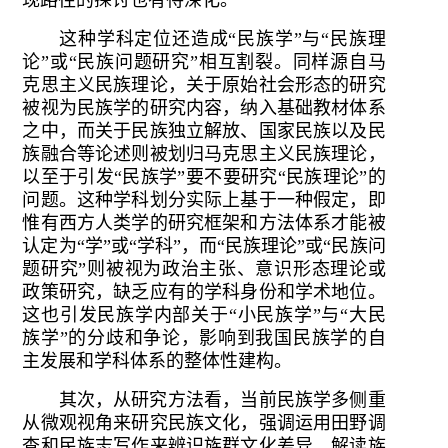
现路径的探讨也有待深化。
这种学科定位还造成“民族学”与“民族理
论”或“民族问题研究”相互割裂。同样源自马
克思主义民族理论，关于原始社会形态的研究
被视为民族学的研究内容，纳入基础教材体系
之中，而关于民族独立解放、国家民族以及民
族融合等论述则被划归马克思主义民族理论，
以至于引发“民族学”要不要研究“民族理论”的
问题。这种学科划分实际上基于一种假定，即
惟有西方人类学的研究框架和方法体系才能被
认定为“学”或“学科”，而“民族理论”或“民族问
题研究”则被视为政治主张、意识形态理论或
政策研究，缺乏应有的学科身份和学术地位。
这也引发民族学内部关于“小民族学”与“大民
族学”的分歧和争论，影响到我国民族学的自
主发展和学科体系的整体性建构。
其次，从研究方法看，当前民族学多侧重
从微观视角来研究民族文化，强调运用田野调
查和民族志写作来辨识族群文化差异、解读族