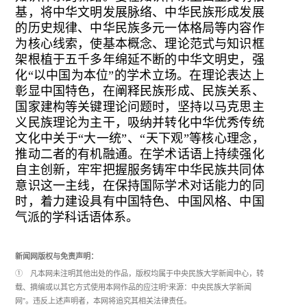
基，将中华文明发展脉络、中华民族形成发展
的历史规律、中华民族多元一体格局等内容作
为核心线索，使基本概念、理论范式与知识框
架根植于五千多年绵延不断的中华文明史，强
化“以中国为本位”的学术立场。在理论表达上
彰显中国特色，在阐释民族形成、民族关系、
国家建构等关键理论问题时，坚持以马克思主
义民族理论为主干，吸纳并转化中华优秀传统
文化中关于“大一统”、“天下观”等核心理念，
推动二者的有机融通。在学术话语上持续强化
自主创新，牢牢把握服务铸牢中华民族共同体
意识这一主线，在保持国际学术对话能力的同
时，着力建设具有中国特色、中国风格、中国
气派的学科话语体系。
新闻网版权与免责声明：
① 凡本网未注明其他出处的作品，版权均属于中央民族大学新闻中心，转
载、摘编或以其它方式使用本网作品的应注明“来源：中央民族大学新闻
网”。违反上述声明者，本网将追究其相关法律责任。