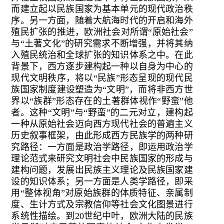
而建立起以民族国家为基本单元的现代政治秩
序。另一方面，随着大航海时代的开启和海外
殖民扩张的推进，欧洲社会对所谓“原始社会”
与“土著文化”的研究需求不断增强，并将其纳
入殖民统治和全球扩张的知识体系之中。在此
背景下，西方逐步建构起一种以自身为中心的
现代文明秩序，将以“民族”形态呈现的现代民
族国家制度建设塑造为“文明”，而将非西方世
界以“族群”形态存在的土著群体视作“野蛮”他
者。这种“文明”与“野蛮”的二元对立，建构起
一种从原始社会迈向西方现代社会的普遍主义
历史叙事框架，由此形成西方民族学的两种研
究路径：一方面是政治学路径，即运用政治学
理论范式来研究文明社会中民族国家的形成与
建构问题，发展出民族主义理论及民族国家建
设的知识体系；另一方面是人类学路径，即采
用“整体视角”对原始族群的体质特征、亲属制
度、生计方式及宗教信仰等社会文化图景进行
系统性描绘。到20世纪中叶，欧洲大陆的民族