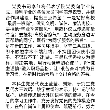
党委书记李红梅代表学院党委向学业有
成、顺利毕业的各位党员同学表示祝贺，并结
合作风建设，提出三点希望：一是站好离校
“最后一班岗”，做到文明、诚信、廉洁离校。
要拒绝“毕业季奢靡风”，用简朴仪式传递真挚
情谊；要抵制“离校官僚气”，主动服务身边需
要帮助的同学，践行“为同学服务的宗旨”。二
是在新的工作、学习环境中，坚守三条底线，
即不触碰学术不端红线、不搞团团伙伙小圈
子、不谋取不正当利益。三是以优秀校友为榜
样，脚踏实地，用行动诠释初心使命，将“谦
虚谨慎”融入职场品格，让“艰苦奋斗”成为日
常习惯，在新时代的考场上交出合格的答卷。
本科生党员代表王莹莹、刘妍、研究生党
员代表王玟珺、姚学童纷纷表示，将牢记学院
嘱托，继续传递民大外国语学院的精神，在今
后的学习工作中，充分发挥党员的先锋模范作
用，在各自岗位上勇担使命、砥砺前行，努力