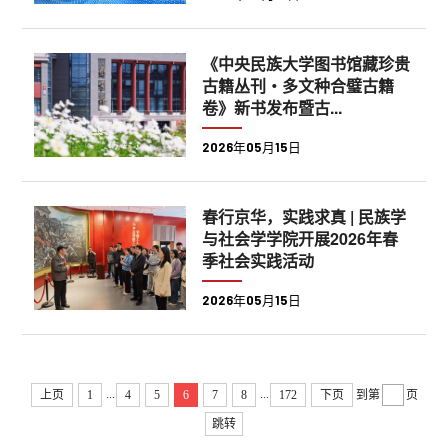
《中央民族大学图书馆藏珍贵
古籍丛刊・多文种合璧古籍
卷》新书发布暨古...
2026年05月15日
春行京华，实践求真 | 民族学
与社会学学院开展2026年春
季社会实践活动
2026年05月15日
...
...
上页
1
4
5
6
7
8
172
下页
到第
页
跳转