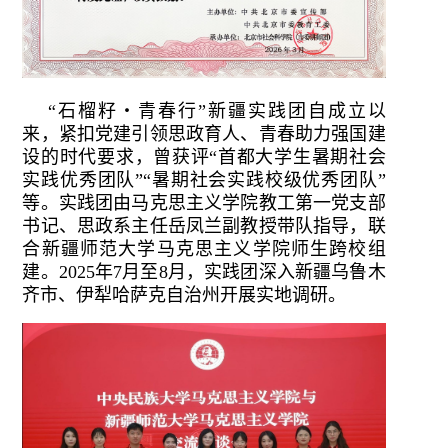
“石榴籽・青春行”新疆实践团自成立以
来，紧扣党建引领思政育人、青春助力强国建
设的时代要求，曾获评“首都大学生暑期社会
实践优秀团队”“暑期社会实践校级优秀团队”
等。实践团由马克思主义学院教工第一党支部
书记、思政系主任岳凤兰副教授带队指导，联
合新疆师范大学马克思主义学院师生跨校组
建。2025年7月至8月，实践团深入新疆乌鲁木
齐市、伊犁哈萨克自治州开展实地调研。