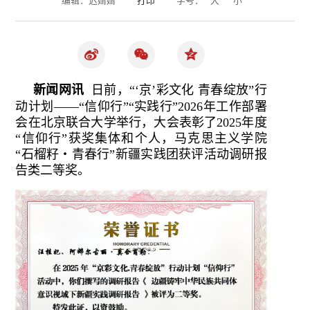
新闻网讯
日前，“‘京’彩文化 青春绽放”行
动计划——“信仰行”“实践行”2026年工作部署
会在北京联合大学举行，大会表彰了2025年度
“信仰行”获奖集体和个人，马克思主义学院
“石榴籽・青春行”新疆实践团获评活动调研报
告类二等奖。