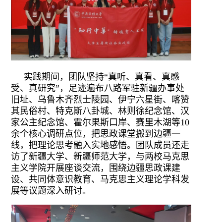
实践期间，团队坚持
“真听、真看、真感
受、真研究”，足迹遍布八路军驻新疆办事处
旧址、乌鲁木齐烈士陵园
、
伊宁六星街、喀赞
其民俗村、特克斯八卦城
、
林则徐纪念馆、汉
家公主纪念馆
、
霍尔果斯口岸、赛里木湖
等
10
余个核心调研点位，把思政课堂搬到边疆一
线，把理论思考融入实地感悟。团队成员
还
走
访
了
新疆大学、新疆师范大学，与两校马克思
主义学院开展座谈交流，围绕边疆思政课建
设、共同体意识教育、马克思主义理论学科发
展等议题深入研讨。