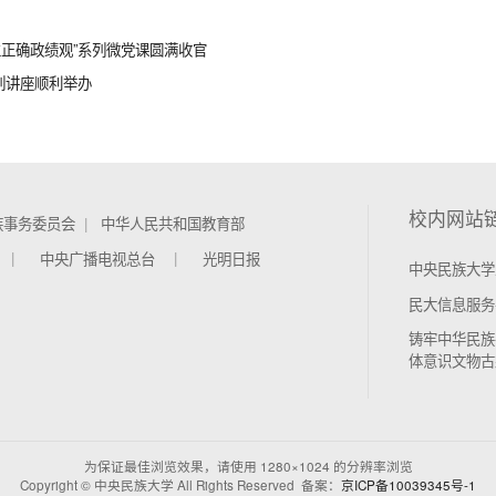
立正确政绩观”系列微党课圆满收官
列讲座顺利举办
校内网站
族事务委员会
中华人民共和国教育部
中央广播电视总台
光明日报
中央民族大学
民大信息服务
铸牢中华民族
体意识文物古
为保证最佳浏览效果，请使用 1280×1024 的分辨率浏览
Copyright © 中央民族大学 All Rights Reserved 备案：
京ICP备10039345号-1