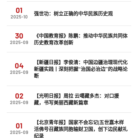
01
强世功：树立正确的中华民族历史观
2025-10
30
《中国教育报》陈鹏：推动中华民族共同体
历史教育改革创新
2025-09
【新疆日报】李俊清：中国边疆治理现代化
04
新疆实践丨深刻把握“治国必治边”的战略论
2025-09
断
02
【光明日报】周拉 云噶藏多杰：对口援
藏，书写美丽西藏新篇章
2025-09
【北京青年报】国家不会忘记|五世嘉木样
01
活佛号召藏族同胞输财卫国，创下边民献礼
2025-09
纪录