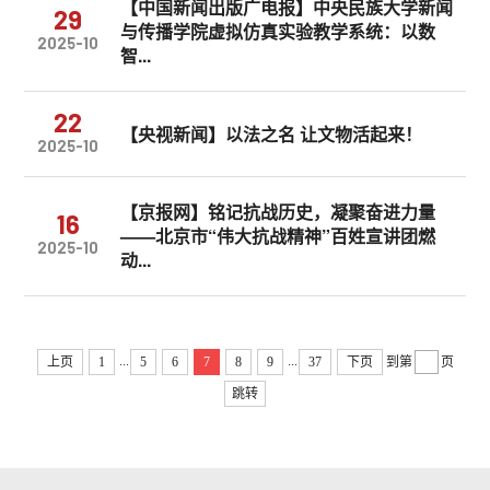
【中国新闻出版广电报】中央民族大学新闻
29
与传播学院虚拟仿真实验教学系统：以数
2025-10
智...
22
【央视新闻】以法之名 让文物活起来！
2025-10
【京报网】铭记抗战历史，凝聚奋进力量
16
——北京市“伟大抗战精神”百姓宣讲团燃
2025-10
动...
...
...
上页
1
5
6
7
8
9
37
下页
到第
页
跳转