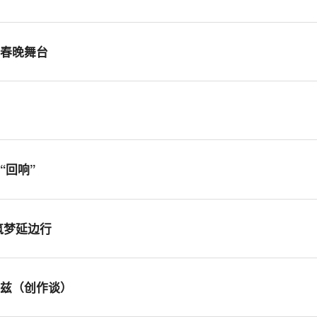
耀春晚舞台
春
“回响”
筑梦延边行
龟兹（创作谈）