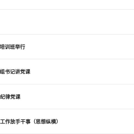
记培训班举行
党组书记讲党课
讲纪律党课
心工作放手干事（思想纵横）