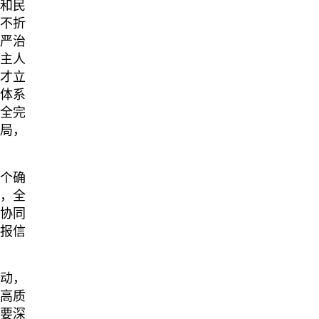
和民
，不折
从严治
自主人
人才立
价体系
健全完
格局，
两个确
头，全
、协同
回报信
驱动，
业高质
。要深