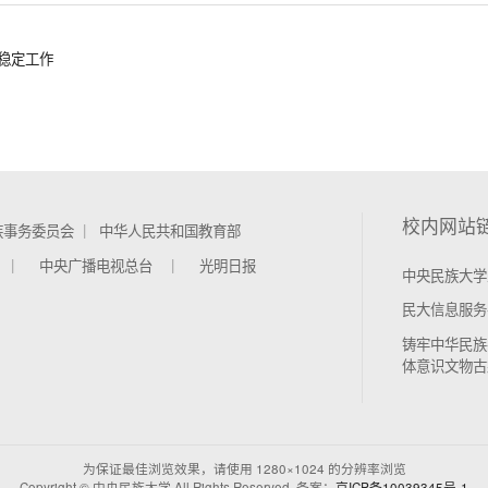
稳定工作
校内网站
族事务委员会
中华人民共和国教育部
中央广播电视总台
光明日报
中央民族大学
民大信息服务
铸牢中华民族
体意识文物古
为保证最佳浏览效果，请使用 1280×1024 的分辨率浏览
Copyright © 中央民族大学 All Rights Reserved 备案：
京ICP备10039345号-1