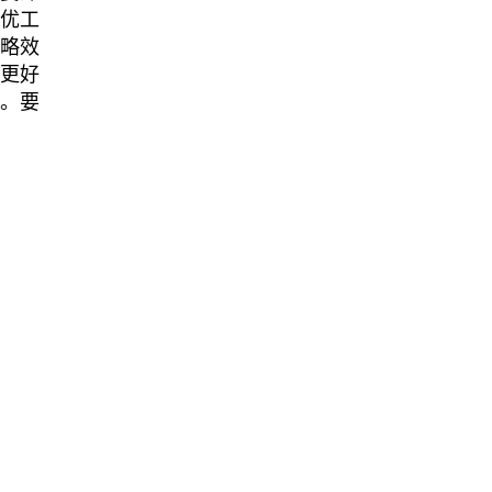
创优工
战略效
，更好
局。要