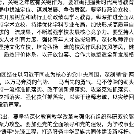
势，关键之年应有关键作为。要准确把握新时代高等教育
局中找准定位、谋划发展、争做贡献。要坚持政治立校
实开展树立和践行正确政绩观学习教育，纵深推进全面
持学术立校，持续优化学科专业布局，加快形成高质量
求的一流成果，不断增强学校发展核心竞争力。要坚持
次人才引育力度，强化青年人才选拔培养，深化教师评
坚持文化立校，培育弘扬一流的校风作风和教风学风，
、质效评价体系，以开放包容、合作共赢塑造全新发展
地团结在以习近平同志为核心的党中央周围，深刻领悟“
”，以万马奔腾的气势、一马当先的勇气、马不停蹄的劲
持一流标准抓落实、改革创新抓落实、攻坚克难抓落实
夕抓落实、强化责任抓落实，以实干诠释忠诚，以实绩
设新篇章。
时指出，要坚持深化教育教学改革与强化有组织科研双轮
聚力攻坚。要加强党的全面领导和党的建设，为学校事
“铸牢”先锋工程，打造服务中华民族共同体建设新标杆