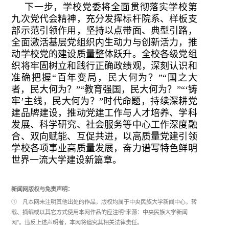
下一步，学校党委将全面贯彻落实学校第
九次党代会精神，充分发挥标杆院系、样板支
部示范引领作用，坚持以点带面、典型引路，
全面激活基层党组织内生动力与创新活力，推
动学校党的建设质量整体跃升。全校各级党组
织将牢固树立和践行正确政绩观，深刻认识和
准确把握“百年变局，民大何为？”“国之大
者，民大何为？”“教育强国，民大何为？”“‘铸
牢’主线，民大何为？”时代命题，持续深耕党
建品牌建设，推动党建工作与人才培养、学科
发展、科学研究、社会服务等中心工作深度融
合、双向赋能、互促共进，以高质量党建引领
学校各项事业高质量发展，奋力谱写特色鲜明
世界一流大学建设新篇章。
新闻网版权与免责声明：
① 凡本网未注明其他出处的作品，版权均属于中央民族大学新闻中心，转
载、摘编或以其它方式使用本网作品的应注明“来源：中央民族大学新闻
网”。违反上述声明者，本网将追究其相关法律责任。